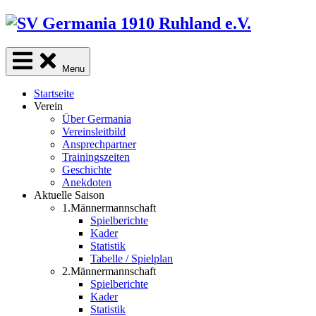
Skip
to
content
Menu
Startseite
Verein
Über Germania
Vereinsleitbild
Ansprechpartner
Trainingszeiten
Geschichte
Anekdoten
Aktuelle Saison
1.Männermannschaft
Spielberichte
Kader
Statistik
Tabelle / Spielplan
2.Männermannschaft
Spielberichte
Kader
Statistik