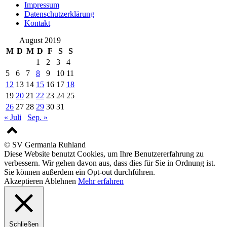
Impressum
Datenschutzerklärung
Kontakt
August 2019
M
D
M
D
F
S
S
1
2
3
4
5
6
7
8
9
10
11
12
13
14
15
16
17
18
19
20
21
22
23
24
25
26
27
28
29
30
31
« Juli
Sep. »
© SV Germania Ruhland
Diese Website benutzt Cookies, um Ihre Benutzererfahrung zu
verbessern. Wir gehen davon aus, dass dies für Sie in Ordnung ist.
Sie können außerdem ein Opt-out durchführen.
Akzeptieren
Ablehnen
Mehr erfahren
Schließen