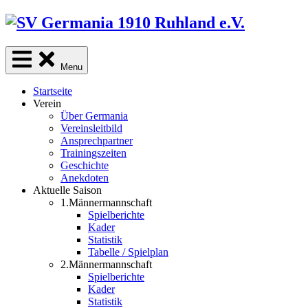
Skip
to
content
Menu
Startseite
Verein
Über Germania
Vereinsleitbild
Ansprechpartner
Trainingszeiten
Geschichte
Anekdoten
Aktuelle Saison
1.Männermannschaft
Spielberichte
Kader
Statistik
Tabelle / Spielplan
2.Männermannschaft
Spielberichte
Kader
Statistik