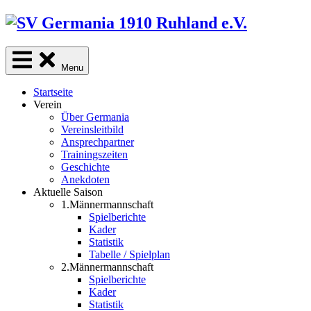
Skip
to
content
Menu
Startseite
Verein
Über Germania
Vereinsleitbild
Ansprechpartner
Trainingszeiten
Geschichte
Anekdoten
Aktuelle Saison
1.Männermannschaft
Spielberichte
Kader
Statistik
Tabelle / Spielplan
2.Männermannschaft
Spielberichte
Kader
Statistik