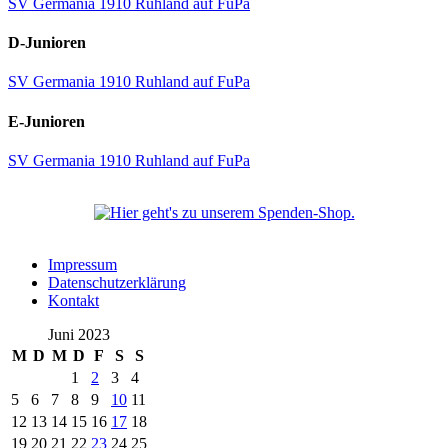
SV Germania 1910 Ruhland auf FuPa
D-Junioren
SV Germania 1910 Ruhland auf FuPa
E-Junioren
SV Germania 1910 Ruhland auf FuPa
Impressum
Datenschutzerklärung
Kontakt
Juni 2023
M
D
M
D
F
S
S
1
2
3
4
5
6
7
8
9
10
11
12
13
14
15
16
17
18
19
20
21
22
23
24
25