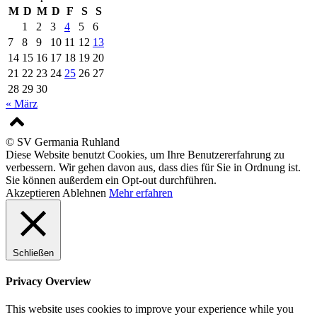
M
D
M
D
F
S
S
1
2
3
4
5
6
7
8
9
10
11
12
13
14
15
16
17
18
19
20
21
22
23
24
25
26
27
28
29
30
« März
© SV Germania Ruhland
Diese Website benutzt Cookies, um Ihre Benutzererfahrung zu
verbessern. Wir gehen davon aus, dass dies für Sie in Ordnung ist.
Sie können außerdem ein Opt-out durchführen.
Akzeptieren
Ablehnen
Mehr erfahren
Schließen
Privacy Overview
This website uses cookies to improve your experience while you