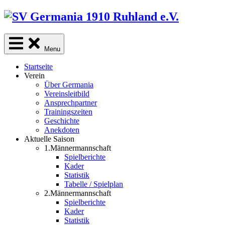
Skip
to
content
Menu
Startseite
Verein
Über Germania
Vereinsleitbild
Ansprechpartner
Trainingszeiten
Geschichte
Anekdoten
Aktuelle Saison
1.Männermannschaft
Spielberichte
Kader
Statistik
Tabelle / Spielplan
2.Männermannschaft
Spielberichte
Kader
Statistik