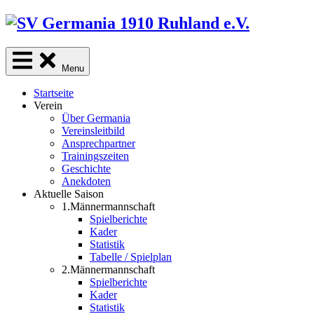
Skip
to
content
Menu
Startseite
Verein
Über Germania
Vereinsleitbild
Ansprechpartner
Trainingszeiten
Geschichte
Anekdoten
Aktuelle Saison
1.Männermannschaft
Spielberichte
Kader
Statistik
Tabelle / Spielplan
2.Männermannschaft
Spielberichte
Kader
Statistik