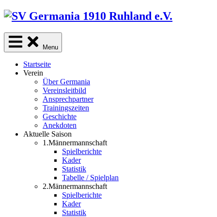
Skip
to
content
Menu
Startseite
Verein
Über Germania
Vereinsleitbild
Ansprechpartner
Trainingszeiten
Geschichte
Anekdoten
Aktuelle Saison
1.Männermannschaft
Spielberichte
Kader
Statistik
Tabelle / Spielplan
2.Männermannschaft
Spielberichte
Kader
Statistik