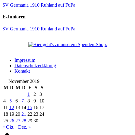
SV Germania 1910 Ruhland auf FuPa
E-Junioren
SV Germania 1910 Ruhland auf FuPa
Impressum
Datenschutzerklärung
Kontakt
November 2019
M
D
M
D
F
S
S
1
2
3
4
5
6
7
8
9
10
11
12
13
14
15
16
17
18
19
20
21
22
23
24
25
26
27
28
29
30
« Okt.
Dez. »