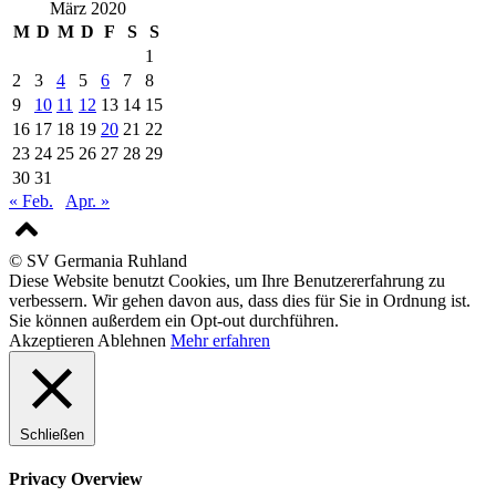
März 2020
M
D
M
D
F
S
S
1
2
3
4
5
6
7
8
9
10
11
12
13
14
15
16
17
18
19
20
21
22
23
24
25
26
27
28
29
30
31
« Feb.
Apr. »
© SV Germania Ruhland
Diese Website benutzt Cookies, um Ihre Benutzererfahrung zu
verbessern. Wir gehen davon aus, dass dies für Sie in Ordnung ist.
Sie können außerdem ein Opt-out durchführen.
Akzeptieren
Ablehnen
Mehr erfahren
Schließen
Privacy Overview