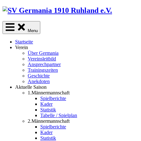
Skip
to
content
Menu
Startseite
Verein
Über Germania
Vereinsleitbild
Ansprechpartner
Trainingszeiten
Geschichte
Anekdoten
Aktuelle Saison
1.Männermannschaft
Spielberichte
Kader
Statistik
Tabelle / Spielplan
2.Männermannschaft
Spielberichte
Kader
Statistik