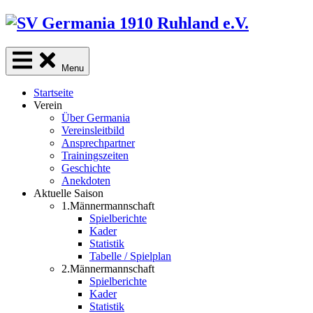
Skip
to
content
Menu
Startseite
Verein
Über Germania
Vereinsleitbild
Ansprechpartner
Trainingszeiten
Geschichte
Anekdoten
Aktuelle Saison
1.Männermannschaft
Spielberichte
Kader
Statistik
Tabelle / Spielplan
2.Männermannschaft
Spielberichte
Kader
Statistik