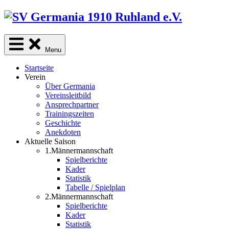
Skip
to
content
Menu
Startseite
Verein
Über Germania
Vereinsleitbild
Ansprechpartner
Trainingszeiten
Geschichte
Anekdoten
Aktuelle Saison
1.Männermannschaft
Spielberichte
Kader
Statistik
Tabelle / Spielplan
2.Männermannschaft
Spielberichte
Kader
Statistik