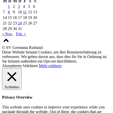
M
D
M
D
F
S
S
1
2
3
4
5
6
7
8
9
10
11
12
13
14
15
16
17
18
19
20
21
22
23
24
25
26
27
28
29
30
31
« Nov.
Feb. »
© SV Germania Ruhland
Diese Website benutzt Cookies, um Ihre Benutzererfahrung zu
verbessern. Wir gehen davon aus, dass dies für Sie in Ordnung ist.
Sie können außerdem ein Opt-out durchführen.
Akzeptieren
Ablehnen
Mehr erfahren
Schließen
Privacy Overview
This website uses cookies to improve your experience while you
navigate through the website. Out of these, the cookies that are