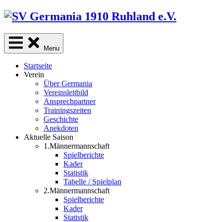
Skip
to
content
Menu
Startseite
Verein
Über Germania
Vereinsleitbild
Ansprechpartner
Trainingszeiten
Geschichte
Anekdoten
Aktuelle Saison
1.Männermannschaft
Spielberichte
Kader
Statistik
Tabelle / Spielplan
2.Männermannschaft
Spielberichte
Kader
Statistik