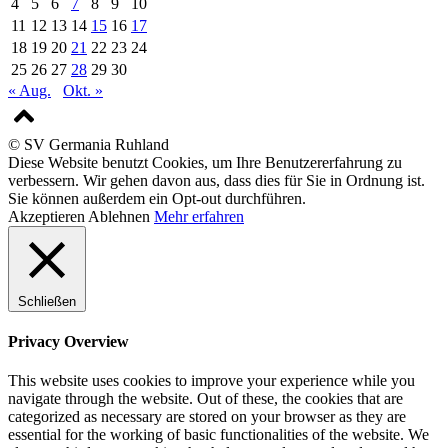
4
5
6
7
8
9
10
11
12
13
14
15
16
17
18
19
20
21
22
23
24
25
26
27
28
29
30
« Aug.
Okt. »
© SV Germania Ruhland
Diese Website benutzt Cookies, um Ihre Benutzererfahrung zu
verbessern. Wir gehen davon aus, dass dies für Sie in Ordnung ist.
Sie können außerdem ein Opt-out durchführen.
Akzeptieren
Ablehnen
Mehr erfahren
Schließen
Privacy Overview
This website uses cookies to improve your experience while you
navigate through the website. Out of these, the cookies that are
categorized as necessary are stored on your browser as they are
essential for the working of basic functionalities of the website. We