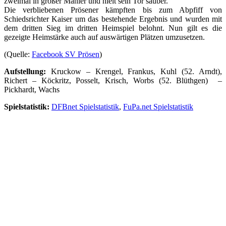
zweimal in großer Manier und hielt sein Tor sauber.
Die verbliebenen Prösener kämpften bis zum Abpfiff von
Schiedsrichter Kaiser um das bestehende Ergebnis und wurden mit
dem dritten Sieg im dritten Heimspiel belohnt. Nun gilt es die
gezeigte Heimstärke auch auf auswärtigen Plätzen umzusetzen.
(Quelle:
Facebook SV Prösen
)
Aufstellung:
Kruckow – Krengel, Frankus, Kuhl (52. Arndt),
Richert – Köckritz, Posselt, Krisch, Worbs (52. Blüthgen) –
Pickhardt, Wachs
Spielstatistik:
DFBnet Spielstatistik
,
FuPa.net Spielstatistik