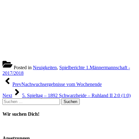
Posted in
Neuigkeiten
,
Spielberichte 1.Männermannschaft -
2017/2018
Beitragsnavigation
Prev
Nachwuchsergebnisse vom Wochenende
Next
5. Spieltag – 1892 Schwarzheide – Ruhland II 2:0 (1:0)
Suchen
nach:
Wir suchen Dich!
Ansetzungen