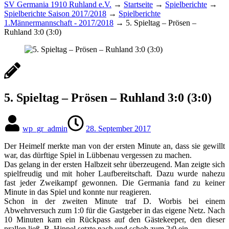
SV Germania 1910 Ruhland e.V.
→
Startseite
→
Spielberichte
→
Spielberichte Saison 2017/2018
→
Spielberichte
1.Männermannschaft - 2017/2018
→
5. Spieltag – Prösen –
Ruhland 3:0 (3:0)
5. Spieltag – Prösen – Ruhland 3:0 (3:0)
wp_gr_admin
28. September 2017
Der Heimelf merkte man von der ersten Minute an, dass sie gewillt
war, das dürftige Spiel in Lübbenau vergessen zu machen.
Das gelang in der ersten Halbzeit sehr überzeugend. Man zeigte sich
spielfreudig und mit hoher Laufbereitschaft. Dazu wurde nahezu
fast jeder Zweikampf gewonnen. Die Germania fand zu keiner
Minute in das Spiel und konnte nur reagieren.
Schon in der zweiten Minute traf D. Worbis bei einem
Abwehrversuch zum 1:0 für die Gastgeber in das eigene Netz. Nach
10 Minuten kam ein Rückpass auf den Gästekeeper, den dieser
prallen ließ. B. Hippel setzte nach und schob zum 2:0 ein.