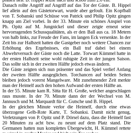
Danach rollte Angriff auf Angriff auf das Tor der Gäste. B. Hippel
lief allein auf den Gästetorwart, wurde aber gefoult. Ein Kopfball
von T. Sobanski und Schüsse von Patrick und Philip Opitz gingen
knapp am Ziel vorbei. In der 33. Minute ein schönes Anspiel von
Ph. Opitz auf M. Jungnickel und dieser zeigte erneut seine
hervorragenden Schussqualitäten, als er den Ball aus ca. 18 Metern
von halb links, zur Freude der Fans, im langen Eck versenkte. In der
Zeit bis zur Halbzeit hatten die Gastgeber noch weitere Chancen zur
Erhöhung des Ergebnisses, ein Ball traf dabei bei einem
Abwehrversuch der Gäste noch die Latte. Torwart Kümmel hatte in
der ersten Halbzeit seine wohl ruhigste Zeit in der jungen Saison.
Das sollte sich in der zweiten Hälfte jedoch etwas ändern.
Die Gäste zeigten sich nun präsenter und das Spiel verlief Anfang
der zweiten Hälfte ausgeglichen. Torchancen auf beiden Seiten
bleiben jedoch vorerst Mangelware. Mit zunehmender Zeit merkte
man der Heimelf auch den hohen Aufwand der ersten Hälfte an.
In der 55. Minute kam R. Sitta für H. Große, welcher angeschlagen
raus musste. In der 70. Minute dann der der Wechsel von M.
Jannusch und M. Marquardt für C. Gutsche und B. Hippel.
In der gleichen Minute verlor die Heimelf, durch eine etwas
überzogene Gelb-Rote Karte, T. Sobanksi. Damit nicht genug,
Verletzungen von P. Opitz und P. Dörsel dazu, dass die Heimelf fast
20 Minuten zu acht bzw. zu neunt auf dem Platz stand. Die
Germanen hatten nun komplettes Übergewicht, H. Kümmel rettete