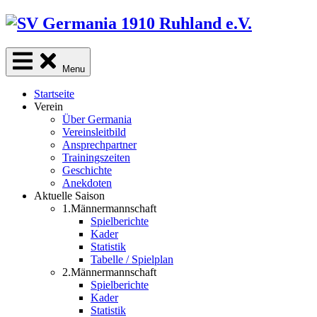
Skip
to
content
Menu
Startseite
Verein
Über Germania
Vereinsleitbild
Ansprechpartner
Trainingszeiten
Geschichte
Anekdoten
Aktuelle Saison
1.Männermannschaft
Spielberichte
Kader
Statistik
Tabelle / Spielplan
2.Männermannschaft
Spielberichte
Kader
Statistik