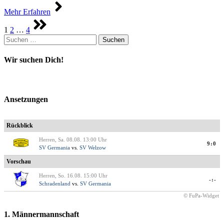
Mehr Erfahren
Seitennummerierung
1
2
…
4
der
Suchen
Beiträge
nach:
Wir suchen Dich!
Ansetzungen
Rückblick
Herren, Sa. 08.08. 13:00 Uhr
9:0
SV Germania
vs.
SV Welzow
Vorschau
Herren, So. 16.08. 15:00 Uhr
-:-
Schradenland
vs.
SV Germania
© FuPa-Widget
1. Männermannschaft