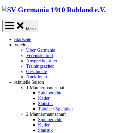
Skip
to
content
Menu
Startseite
Verein
Über Germania
Vereinsleitbild
Ansprechpartner
Trainingszeiten
Geschichte
Anekdoten
Aktuelle Saison
1.Männermannschaft
Spielberichte
Kader
Statistik
Tabelle / Spielplan
2.Männermannschaft
Spielberichte
Kader
Statistik